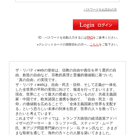
パスワードをお忘れの方
ID・パスワードを自動入力するには
FAQ
をご参考ください。
※クレジットカードの期限切れの方へ…
こちら
をご覧下さい。
ザ・リバティwebの使命は、信教の自由や責任を伴う選択の自
由、創造の自由など、宗教的真理と普遍的価値観に基づいた
「真の自由」の実現です。
ザ・リバティwebは、自由・民主・信仰、そして正義が一体化
した全世界の平和の実現に向けて、報道を行ってまいります。
現在、世界にとって最大の脅威となっているのが、共産主義国
家・中国です。欧米諸国と連携を強めて、「自由・民主・信
仰」の価値観を広めることで、「全体主義国家が世界を支配す
る」という恐ろしい未来の到来を防ぎ、世界の人々を救ってい
きたいと考えています。
これまでザ・リバティでは、トランプ大統領の経済政策アドバ
イザーのアーサー・Ｂ・ラッファー氏、スティーブ・ムーア
氏、米アジア問題専門家のゴードン・G. チャン氏など、さまざ
まな取材を通して、海外の方々との人脈を築いてきました。