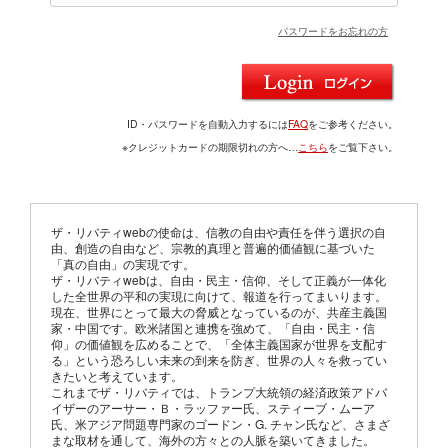
パスワードをお忘れの方
ID・パスワードを自動入力するには
FAQ
をご参考ください。
※クレジットカードの期限切れの方へ…
こちら
をご覧下さい。
ザ・リバティwebの使命は、信教の自由や責任を伴う選択の自
由、創造の自由など、宗教的真理と普遍的価値観に基づいた
「真の自由」の実現です。
ザ・リバティwebは、自由・民主・信仰、そして正義が一体化
した全世界の平和の実現に向けて、報道を行ってまいります。
現在、世界にとって最大の脅威となっているのが、共産主義国
家・中国です。欧米諸国と連携を強めて、「自由・民主・信
仰」の価値観を広めることで、「全体主義国家が世界を支配す
る」という恐ろしい未来の到来を防ぎ、世界の人々を救ってい
きたいと考えています。
これまでザ・リバティでは、トランプ大統領の経済政策アドバ
イザーのアーサー・Ｂ・ラッファー氏、スティーブ・ムーア
氏、米アジア問題専門家のゴードン・G. チャン氏など、さまざ
まな取材を通して、海外の方々との人脈を築いてきました。