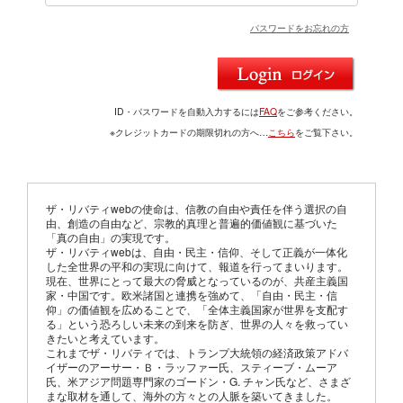
パスワードをお忘れの方
ID・パスワードを自動入力するには
FAQ
をご参考ください。
※クレジットカードの期限切れの方へ…
こちら
をご覧下さい。
ザ・リバティwebの使命は、信教の自由や責任を伴う選択の自
由、創造の自由など、宗教的真理と普遍的価値観に基づいた
「真の自由」の実現です。
ザ・リバティwebは、自由・民主・信仰、そして正義が一体化
した全世界の平和の実現に向けて、報道を行ってまいります。
現在、世界にとって最大の脅威となっているのが、共産主義国
家・中国です。欧米諸国と連携を強めて、「自由・民主・信
仰」の価値観を広めることで、「全体主義国家が世界を支配す
る」という恐ろしい未来の到来を防ぎ、世界の人々を救ってい
きたいと考えています。
これまでザ・リバティでは、トランプ大統領の経済政策アドバ
イザーのアーサー・Ｂ・ラッファー氏、スティーブ・ムーア
氏、米アジア問題専門家のゴードン・G. チャン氏など、さまざ
まな取材を通して、海外の方々との人脈を築いてきました。