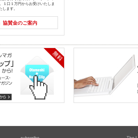
す。１口１万円からお受けいたしま
たします。
」
協賛金のご案内
subscribe
The L