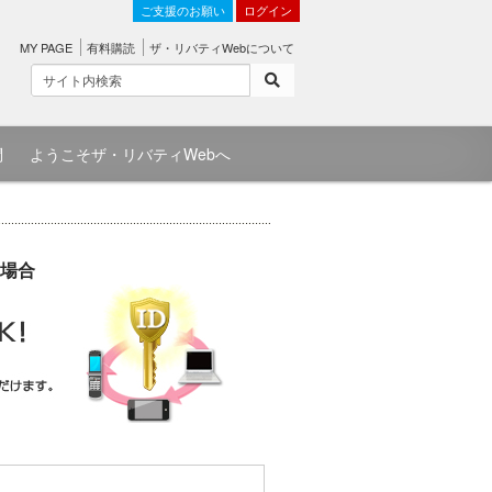
ご支援のお願い
ログイン
MY PAGE
有料購読
ザ・リバティWebについて
問
ようこそザ・リバティWebへ
場合
）