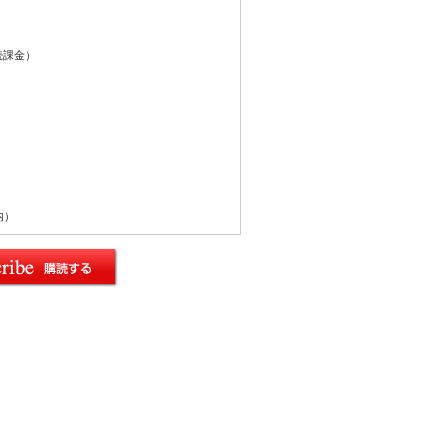
続課金）
内）