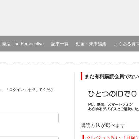
隆法 The Perspective
記事一覧
動画・未来編集
よくある質
まだ有料購読会員でない
し、「ログイン」を押してくださ
）
購読方法が選べます
クレジット払い（月額