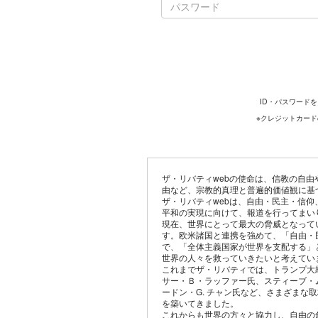
ID・パスワード
※クレジットカー
ザ・リバティwebの使命は、信教の自
由など、宗教的真理と普遍的価値観に基
ザ・リバティwebは、自由・民主・信
平和の実現に向けて、報道を行ってまい
現在、世界にとって最大の脅威となって
す。欧米諸国と連携を強めて、「自由・
で、「全体主義国家が世界を支配する」
世界の人々を救っていきたいと考えてい
これまでザ・リバティでは、トランプ大
サー・Ｂ・ラッファー氏、スティーブ・
ードン・G. チャン氏など、さまざまな
を築いてきました。
これからも世界の方々と協力し、自由の