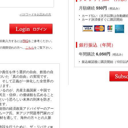
月額継続
550円
（税込み）
パスワードをお忘れの方
カード払い（次月以降は自動継
カード決済後すぐに購読開始
を自動入力するには
FAQ
をご参考ください。
銀行振込（年間）
ドの期限切れの方へ…
こちら
をご覧下さい。
年間購読
6,050円
（税込み）
振込確認後に購読開始（10日以
由や責任を伴う選択の自由、創造の自
づいた「真の自由」の実現です。
仰、そして正義が一体化した全世界の
ります。
いるのが、共産主義国家・中国で
民主・信仰」の価値観を広めること
という恐ろしい未来の到来を防ぎ、
ます。
統領の経済政策アドバイザーのアー
ムーア氏、米アジア問題専門家のゴ
取材を通して、海外の方々との人脈
創設を行うために、ザ・リバティw