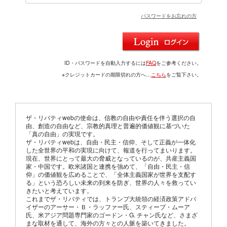
パスワードをお忘れの方
ID・パスワードを自動入力するには
FAQ
をご参考ください。
※クレジットカードの期限切れの方へ…
こちら
をご覧下さい。
ザ・リバティwebの使命は、信教の自由や責任を伴う選択の自
由、創造の自由など、宗教的真理と普遍的価値観に基づいた
「真の自由」の実現です。
ザ・リバティwebは、自由・民主・信仰、そして正義が一体化
した全世界の平和の実現に向けて、報道を行ってまいります。
現在、世界にとって最大の脅威となっているのが、共産主義国
家・中国です。欧米諸国と連携を強めて、「自由・民主・信
仰」の価値観を広めることで、「全体主義国家が世界を支配す
る」という恐ろしい未来の到来を防ぎ、世界の人々を救ってい
きたいと考えています。
これまでザ・リバティでは、トランプ大統領の経済政策アドバ
イザーのアーサー・Ｂ・ラッファー氏、スティーブ・ムーア
氏、米アジア問題専門家のゴードン・G. チャン氏など、さまざ
まな取材を通して、海外の方々との人脈を築いてきました。