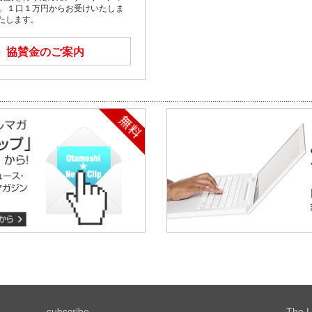
す。１口１万円からお受けいたしま
たします。
」
協賛金のご案内
subscribe
The L