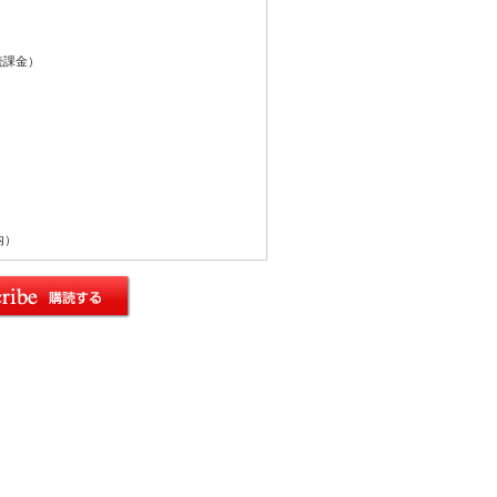
続課金）
内）