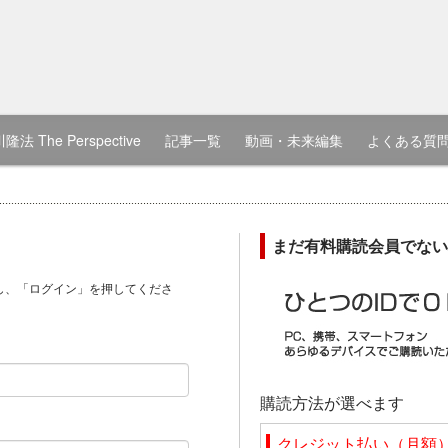
隆法 The Perspective
記事一覧
動画・未来編集
よくある質
まだ有料購読会員でない
し、「ログイン」を押してくださ
）
購読方法が選べます
クレジット払い（月額