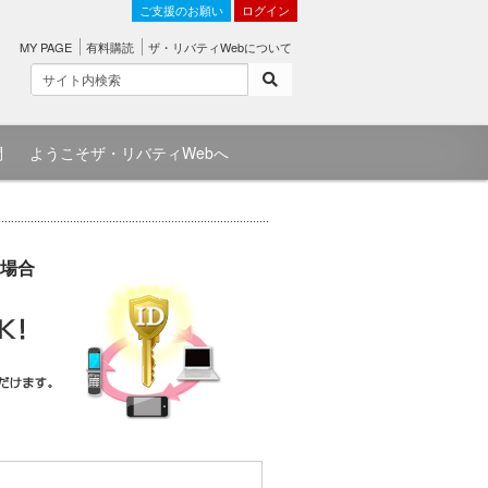
ご支援のお願い
ログイン
MY PAGE
有料購読
ザ・リバティWebについて
問
ようこそザ・リバティWebへ
場合
）