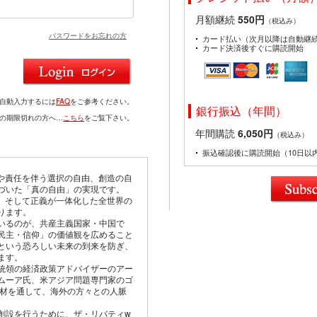
月額継続
550円
（税込み）
パスワードをお忘れの方
カード払い（次月以降は自動継
カード決済後すぐに購読開始
を自動入力するには
FAQ
をご参考ください。
銀行振込（年間）
ドの期限切れの方へ…
こちら
をご覧下さい。
年間購読
6,050円
（税込み）
振込確認後に購読開始（10日以
由や責任を伴う選択の自由、創造の自
づいた「真の自由」の実現です。
仰、そして正義が一体化した全世界の
ります。
いるのが、共産主義国家・中国で
民主・信仰」の価値観を広めること
という恐ろしい未来の到来を防ぎ、
ます。
統領の経済政策アドバイザーのアー
ムーア氏、米アジア問題専門家のゴ
取材を通して、海外の方々との人脈
創設を行うために、ザ・リバティw