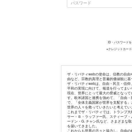
ID・パスワード
※クレジットカー
ザ・リバティwebの使命は、信教の自
由など、宗教的真理と普遍的価値観に基
ザ・リバティwebは、自由・民主・信
平和の実現に向けて、報道を行ってまい
現在、世界にとって最大の脅威となって
す。欧米諸国と連携を強めて、「自由・
で、「全体主義国家が世界を支配する」
世界の人々を救っていきたいと考えてい
これまでザ・リバティでは、トランプ大
サー・Ｂ・ラッファー氏、スティーブ・
ードン・G. チャン氏など、さまざまな
を築いてきました。
これからも世界の方々と協力し、自由の