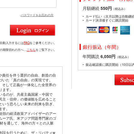
月額継続
550円
（税込み）
パスワードをお忘れの方
カード払い（次月以降は自動継
カード決済後すぐに購読開始
を自動入力するには
FAQ
をご参考ください。
銀行振込（年間）
ドの期限切れの方へ…
こちら
をご覧下さい。
年間購読
6,050円
（税込み）
振込確認後に購読開始（10日以
由や責任を伴う選択の自由、創造の自
づいた「真の自由」の実現です。
仰、そして正義が一体化した全世界の
ります。
いるのが、共産主義国家・中国で
民主・信仰」の価値観を広めること
という恐ろしい未来の到来を防ぎ、
ます。
統領の経済政策アドバイザーのアー
ムーア氏、米アジア問題専門家のゴ
取材を通して、海外の方々との人脈
創設を行うために、ザ・リバティw