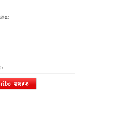
続課金）
内）