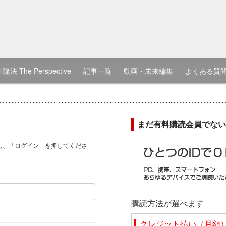
隆法 The Perspective
記事一覧
動画・未来編集
よくある質
まだ有料購読会員でない
し、「ログイン」を押してくださ
）
購読方法が選べます
クレジット払い（月額