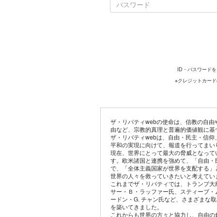
ID・パスワード
※クレジットカー
ザ・リバティwebの使命は、信教の自
由など、宗教的真理と普遍的価値観に基
ザ・リバティwebは、自由・民主・信
平和の実現に向けて、報道を行ってまい
現在、世界にとって最大の脅威となって
す。欧米諸国と連携を強めて、「自由・
で、「全体主義国家が世界を支配する」
世界の人々を救っていきたいと考えてい
これまでザ・リバティでは、トランプ大
サー・Ｂ・ラッファー氏、スティーブ・
ードン・G. チャン氏など、さまざまな
を築いてきました。
これからも世界の方々と協力し、自由の