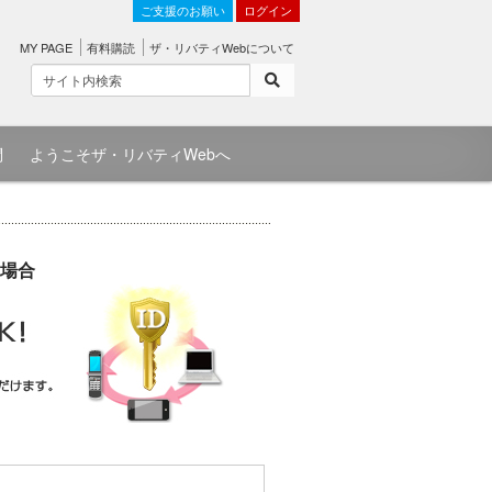
ご支援のお願い
ログイン
MY PAGE
有料購読
ザ・リバティWebについて
問
ようこそザ・リバティWebへ
場合
）