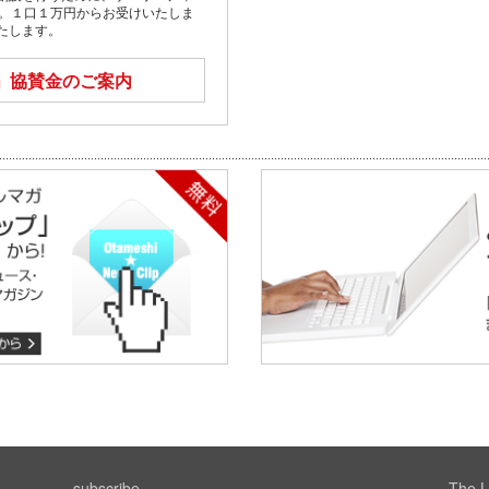
す。１口１万円からお受けいたしま
たします。
」
協賛金のご案内
subscribe
The L