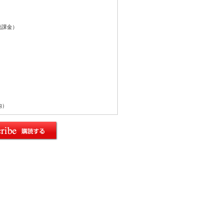
続課金）
内）