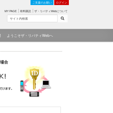
ご支援のお願い
ログイン
MY PAGE
有料購読
ザ・リバティWebについて
問
ようこそザ・リバティWebへ
場合
）