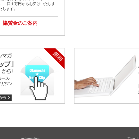
す。１口１万円からお受けいたしま
たします。
」
協賛金のご案内
subscribe
The L