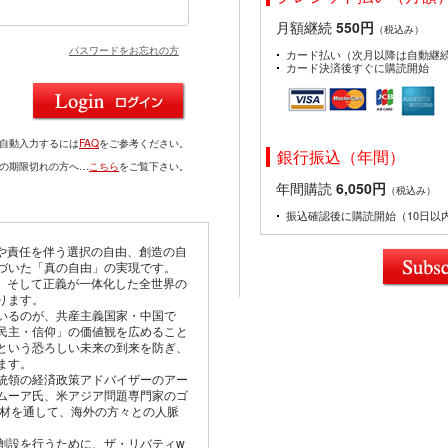
月額継続
550円
（税込み）
パスワードをお忘れの方
カード払い（次月以降は自動継
カード決済後すぐに購読開始
を自動入力するには
FAQ
をご参考ください。
銀行振込（年間）
ドの期限切れの方へ…
こちら
をご覧下さい。
年間購読
6,050円
（税込み）
振込確認後に購読開始（10日以
由や責任を伴う選択の自由、創造の自
づいた「真の自由」の実現です。
仰、そして正義が一体化した全世界の
ります。
いるのが、共産主義国家・中国で
民主・信仰」の価値観を広めること
という恐ろしい未来の到来を防ぎ、
ます。
統領の経済政策アドバイザーのアー
ムーア氏、米アジア問題専門家のゴ
取材を通して、海外の方々との人脈
創設を行うために、ザ・リバティw