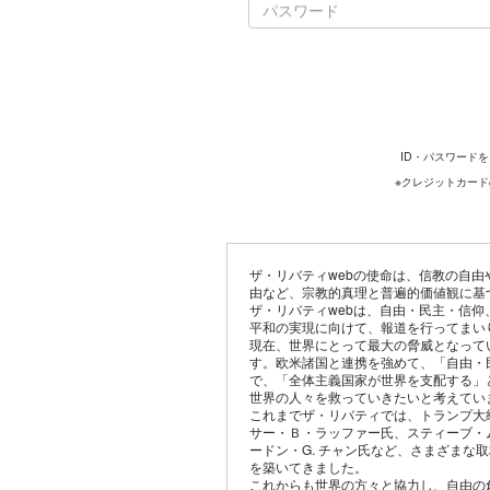
ID・パスワード
※クレジットカー
ザ・リバティwebの使命は、信教の自
由など、宗教的真理と普遍的価値観に基
ザ・リバティwebは、自由・民主・信
平和の実現に向けて、報道を行ってまい
現在、世界にとって最大の脅威となって
す。欧米諸国と連携を強めて、「自由・
で、「全体主義国家が世界を支配する」
世界の人々を救っていきたいと考えてい
これまでザ・リバティでは、トランプ大
サー・Ｂ・ラッファー氏、スティーブ・
ードン・G. チャン氏など、さまざまな
を築いてきました。
これからも世界の方々と協力し、自由の