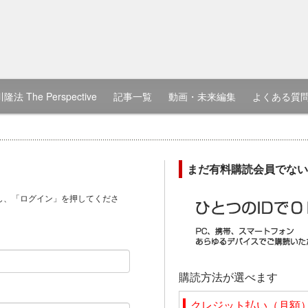
隆法 The Perspective
記事一覧
動画・未来編集
よくある質
まだ有料購読会員でない
し、「ログイン」を押してくださ
）
購読方法が選べます
クレジット払い（月額