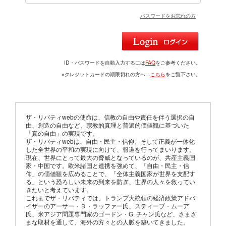
パスワードをお忘れの方
ID・パスワードを自動入力するには
FAQ
をご参考ください。
※クレジットカードの期限切れの方へ…
こちら
をご覧下さい。
ザ・リバティwebの使命は、信教の自由や責任を伴う選択の自
由、創造の自由など、宗教的真理と普遍的価値観に基づいた
「真の自由」の実現です。
ザ・リバティwebは、自由・民主・信仰、そして正義が一体化
した全世界の平和の実現に向けて、報道を行ってまいります。
現在、世界にとって最大の脅威となっているのが、共産主義国
家・中国です。欧米諸国と連携を強めて、「自由・民主・信
仰」の価値観を広めることで、「全体主義国家が世界を支配す
る」という恐ろしい未来の到来を防ぎ、世界の人々を救ってい
きたいと考えています。
これまでザ・リバティでは、トランプ大統領の経済政策アドバ
イザーのアーサー・Ｂ・ラッファー氏、スティーブ・ムーア
氏、米アジア問題専門家のゴードン・G. チャン氏など、さまざ
まな取材を通して、海外の方々との人脈を築いてきました。