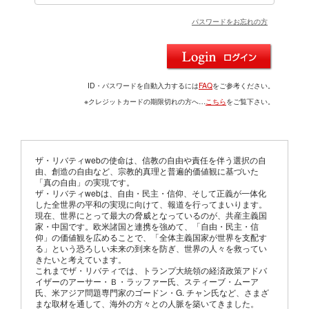
パスワードをお忘れの方
ID・パスワードを自動入力するには
FAQ
をご参考ください。
※クレジットカードの期限切れの方へ…
こちら
をご覧下さい。
ザ・リバティwebの使命は、信教の自由や責任を伴う選択の自
由、創造の自由など、宗教的真理と普遍的価値観に基づいた
「真の自由」の実現です。
ザ・リバティwebは、自由・民主・信仰、そして正義が一体化
した全世界の平和の実現に向けて、報道を行ってまいります。
現在、世界にとって最大の脅威となっているのが、共産主義国
家・中国です。欧米諸国と連携を強めて、「自由・民主・信
仰」の価値観を広めることで、「全体主義国家が世界を支配す
る」という恐ろしい未来の到来を防ぎ、世界の人々を救ってい
きたいと考えています。
これまでザ・リバティでは、トランプ大統領の経済政策アドバ
イザーのアーサー・Ｂ・ラッファー氏、スティーブ・ムーア
氏、米アジア問題専門家のゴードン・G. チャン氏など、さまざ
まな取材を通して、海外の方々との人脈を築いてきました。