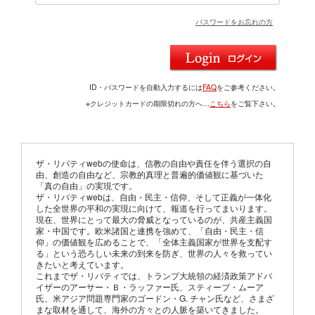
パスワードをお忘れの方
ID・パスワードを自動入力するには
FAQ
をご参考ください。
※クレジットカードの期限切れの方へ…
こちら
をご覧下さい。
ザ・リバティwebの使命は、信教の自由や責任を伴う選択の自
由、創造の自由など、宗教的真理と普遍的価値観に基づいた
「真の自由」の実現です。
ザ・リバティwebは、自由・民主・信仰、そして正義が一体化
した全世界の平和の実現に向けて、報道を行ってまいります。
現在、世界にとって最大の脅威となっているのが、共産主義国
家・中国です。欧米諸国と連携を強めて、「自由・民主・信
仰」の価値観を広めることで、「全体主義国家が世界を支配す
る」という恐ろしい未来の到来を防ぎ、世界の人々を救ってい
きたいと考えています。
これまでザ・リバティでは、トランプ大統領の経済政策アドバ
イザーのアーサー・Ｂ・ラッファー氏、スティーブ・ムーア
氏、米アジア問題専門家のゴードン・G. チャン氏など、さまざ
まな取材を通して、海外の方々との人脈を築いてきました。