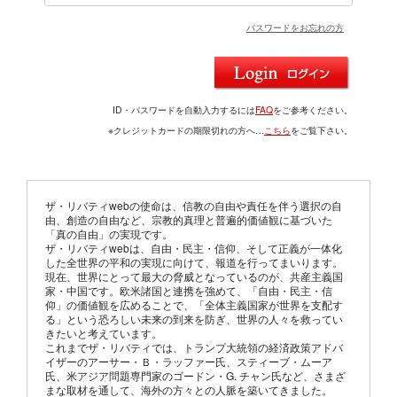
パスワードをお忘れの方
ID・パスワードを自動入力するには
FAQ
をご参考ください。
※クレジットカードの期限切れの方へ…
こちら
をご覧下さい。
ザ・リバティwebの使命は、信教の自由や責任を伴う選択の自
由、創造の自由など、宗教的真理と普遍的価値観に基づいた
「真の自由」の実現です。
ザ・リバティwebは、自由・民主・信仰、そして正義が一体化
した全世界の平和の実現に向けて、報道を行ってまいります。
現在、世界にとって最大の脅威となっているのが、共産主義国
家・中国です。欧米諸国と連携を強めて、「自由・民主・信
仰」の価値観を広めることで、「全体主義国家が世界を支配す
る」という恐ろしい未来の到来を防ぎ、世界の人々を救ってい
きたいと考えています。
これまでザ・リバティでは、トランプ大統領の経済政策アドバ
イザーのアーサー・Ｂ・ラッファー氏、スティーブ・ムーア
氏、米アジア問題専門家のゴードン・G. チャン氏など、さまざ
まな取材を通して、海外の方々との人脈を築いてきました。