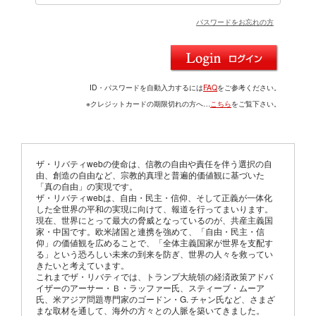
パスワードをお忘れの方
ID・パスワードを自動入力するには
FAQ
をご参考ください。
※クレジットカードの期限切れの方へ…
こちら
をご覧下さい。
ザ・リバティwebの使命は、信教の自由や責任を伴う選択の自
由、創造の自由など、宗教的真理と普遍的価値観に基づいた
「真の自由」の実現です。
ザ・リバティwebは、自由・民主・信仰、そして正義が一体化
した全世界の平和の実現に向けて、報道を行ってまいります。
現在、世界にとって最大の脅威となっているのが、共産主義国
家・中国です。欧米諸国と連携を強めて、「自由・民主・信
仰」の価値観を広めることで、「全体主義国家が世界を支配す
る」という恐ろしい未来の到来を防ぎ、世界の人々を救ってい
きたいと考えています。
これまでザ・リバティでは、トランプ大統領の経済政策アドバ
イザーのアーサー・Ｂ・ラッファー氏、スティーブ・ムーア
氏、米アジア問題専門家のゴードン・G. チャン氏など、さまざ
まな取材を通して、海外の方々との人脈を築いてきました。