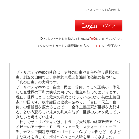
パスワードをお忘れの方
ID・パスワードを自動入力するには
FAQ
をご参考ください。
※クレジットカードの期限切れの方へ…
こちら
をご覧下さい。
ザ・リバティwebの使命は、信教の自由や責任を伴う選択の自
由、創造の自由など、宗教的真理と普遍的価値観に基づいた
「真の自由」の実現です。
ザ・リバティwebは、自由・民主・信仰、そして正義が一体化
した全世界の平和の実現に向けて、報道を行ってまいります。
現在、世界にとって最大の脅威となっているのが、共産主義国
家・中国です。欧米諸国と連携を強めて、「自由・民主・信
仰」の価値観を広めることで、「全体主義国家が世界を支配す
る」という恐ろしい未来の到来を防ぎ、世界の人々を救ってい
きたいと考えています。
これまでザ・リバティでは、トランプ大統領の経済政策アドバ
イザーのアーサー・Ｂ・ラッファー氏、スティーブ・ムーア
氏、米アジア問題専門家のゴードン・G. チャン氏など、さまざ
まな取材を通して、海外の方々との人脈を築いてきました。