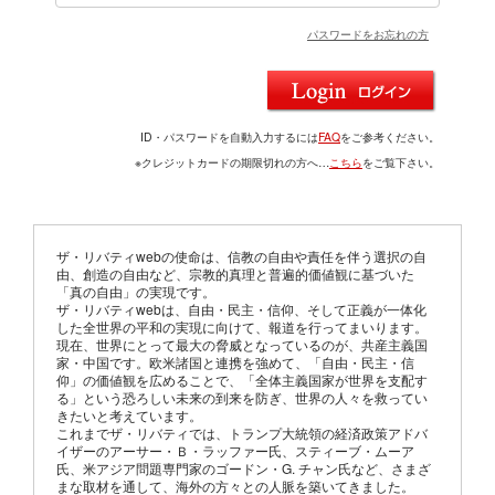
パスワードをお忘れの方
ID・パスワードを自動入力するには
FAQ
をご参考ください。
※クレジットカードの期限切れの方へ…
こちら
をご覧下さい。
ザ・リバティwebの使命は、信教の自由や責任を伴う選択の自
由、創造の自由など、宗教的真理と普遍的価値観に基づいた
「真の自由」の実現です。
ザ・リバティwebは、自由・民主・信仰、そして正義が一体化
した全世界の平和の実現に向けて、報道を行ってまいります。
現在、世界にとって最大の脅威となっているのが、共産主義国
家・中国です。欧米諸国と連携を強めて、「自由・民主・信
仰」の価値観を広めることで、「全体主義国家が世界を支配す
る」という恐ろしい未来の到来を防ぎ、世界の人々を救ってい
きたいと考えています。
これまでザ・リバティでは、トランプ大統領の経済政策アドバ
イザーのアーサー・Ｂ・ラッファー氏、スティーブ・ムーア
氏、米アジア問題専門家のゴードン・G. チャン氏など、さまざ
まな取材を通して、海外の方々との人脈を築いてきました。