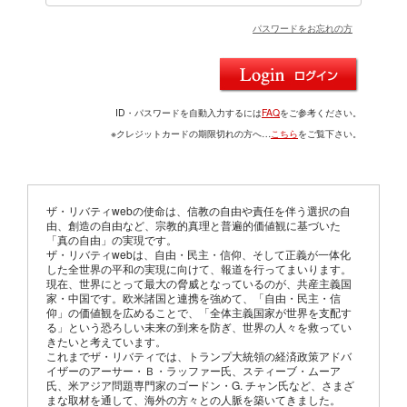
パスワードをお忘れの方
ID・パスワードを自動入力するには
FAQ
をご参考ください。
※クレジットカードの期限切れの方へ…
こちら
をご覧下さい。
ザ・リバティwebの使命は、信教の自由や責任を伴う選択の自
由、創造の自由など、宗教的真理と普遍的価値観に基づいた
「真の自由」の実現です。
ザ・リバティwebは、自由・民主・信仰、そして正義が一体化
した全世界の平和の実現に向けて、報道を行ってまいります。
現在、世界にとって最大の脅威となっているのが、共産主義国
家・中国です。欧米諸国と連携を強めて、「自由・民主・信
仰」の価値観を広めることで、「全体主義国家が世界を支配す
る」という恐ろしい未来の到来を防ぎ、世界の人々を救ってい
きたいと考えています。
これまでザ・リバティでは、トランプ大統領の経済政策アドバ
イザーのアーサー・Ｂ・ラッファー氏、スティーブ・ムーア
氏、米アジア問題専門家のゴードン・G. チャン氏など、さまざ
まな取材を通して、海外の方々との人脈を築いてきました。