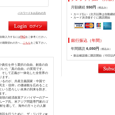
月額継続
550円
（税込み）
パスワードをお忘れの方
カード払い（次月以降は自動継
カード決済後すぐに購読開始
を自動入力するには
FAQ
をご参考ください。
銀行振込（年間）
ドの期限切れの方へ…
こちら
をご覧下さい。
年間購読
6,050円
（税込み）
振込確認後に購読開始（10日以
由や責任を伴う選択の自由、創造の自
づいた「真の自由」の実現です。
仰、そして正義が一体化した全世界の
ります。
いるのが、共産主義国家・中国で
民主・信仰」の価値観を広めること
という恐ろしい未来の到来を防ぎ、
ます。
統領の経済政策アドバイザーのアー
ムーア氏、米アジア問題専門家のゴ
取材を通して、海外の方々との人脈
創設を行うために、ザ・リバティw