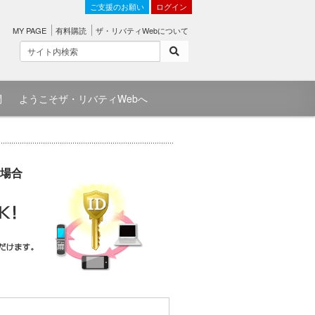
ご支援のお願い
ログイン
MY PAGE
有料購読
ザ・リバティWebについて
問
ようこそザ・リバティWebへ
場合
）