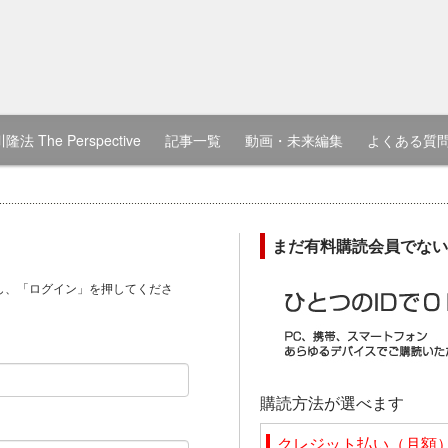
隆法 The Perspective
記事一覧
動画・未来編集
よくある質
まだ有料購読会員でない
し、「ログイン」を押してくださ
）
購読方法が選べます
クレジット払い（月額