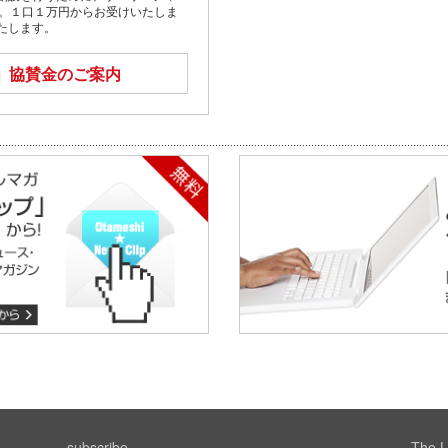
す。１口１万円からお受けいたしま
たします。
」
協賛金のご案内
subscribe
The L