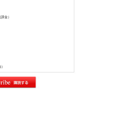
続課金）
内）