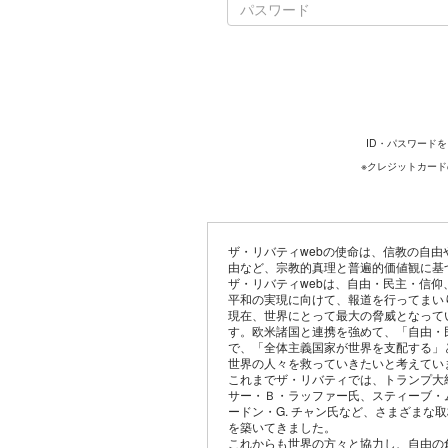
ID・パスワード
※クレジットカー
ザ・リバティwebの使命は、信教の自
由など、宗教的真理と普遍的価値観に基
ザ・リバティwebは、自由・民主・信
平和の実現に向けて、報道を行ってまい
現在、世界にとって最大の脅威となって
す。欧米諸国と連携を強めて、「自由・
で、「全体主義国家が世界を支配する」
世界の人々を救っていきたいと考えてい
これまでザ・リバティでは、トランプ大
サー・Ｂ・ラッファー氏、スティーブ・
ードン・G. チャン氏など、さまざまな
を築いてきました。
これからも世界の方々と協力し、自由の