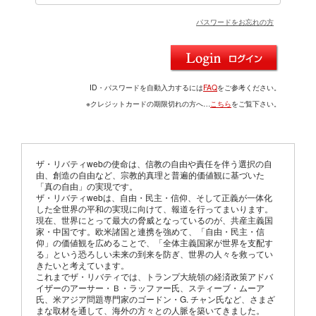
パスワードをお忘れの方
ID・パスワードを自動入力するには
FAQ
をご参考ください。
※クレジットカードの期限切れの方へ…
こちら
をご覧下さい。
ザ・リバティwebの使命は、信教の自由や責任を伴う選択の自
由、創造の自由など、宗教的真理と普遍的価値観に基づいた
「真の自由」の実現です。
ザ・リバティwebは、自由・民主・信仰、そして正義が一体化
した全世界の平和の実現に向けて、報道を行ってまいります。
現在、世界にとって最大の脅威となっているのが、共産主義国
家・中国です。欧米諸国と連携を強めて、「自由・民主・信
仰」の価値観を広めることで、「全体主義国家が世界を支配す
る」という恐ろしい未来の到来を防ぎ、世界の人々を救ってい
きたいと考えています。
これまでザ・リバティでは、トランプ大統領の経済政策アドバ
イザーのアーサー・Ｂ・ラッファー氏、スティーブ・ムーア
氏、米アジア問題専門家のゴードン・G. チャン氏など、さまざ
まな取材を通して、海外の方々との人脈を築いてきました。