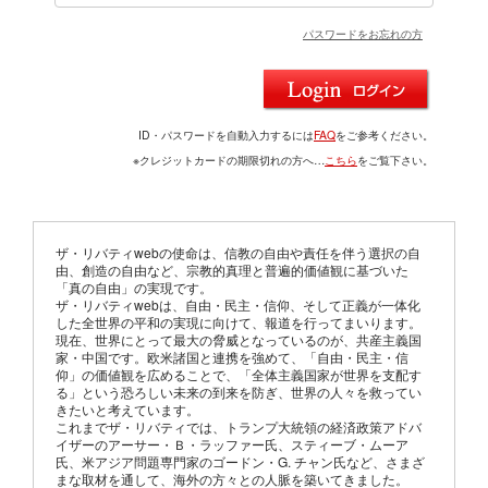
パスワードをお忘れの方
ID・パスワードを自動入力するには
FAQ
をご参考ください。
※クレジットカードの期限切れの方へ…
こちら
をご覧下さい。
ザ・リバティwebの使命は、信教の自由や責任を伴う選択の自
由、創造の自由など、宗教的真理と普遍的価値観に基づいた
「真の自由」の実現です。
ザ・リバティwebは、自由・民主・信仰、そして正義が一体化
した全世界の平和の実現に向けて、報道を行ってまいります。
現在、世界にとって最大の脅威となっているのが、共産主義国
家・中国です。欧米諸国と連携を強めて、「自由・民主・信
仰」の価値観を広めることで、「全体主義国家が世界を支配す
る」という恐ろしい未来の到来を防ぎ、世界の人々を救ってい
きたいと考えています。
これまでザ・リバティでは、トランプ大統領の経済政策アドバ
イザーのアーサー・Ｂ・ラッファー氏、スティーブ・ムーア
氏、米アジア問題専門家のゴードン・G. チャン氏など、さまざ
まな取材を通して、海外の方々との人脈を築いてきました。