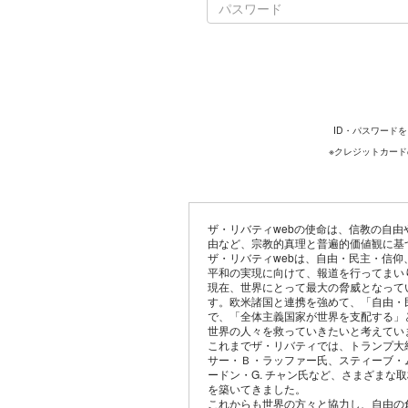
ID・パスワード
※クレジットカー
ザ・リバティwebの使命は、信教の自
由など、宗教的真理と普遍的価値観に基
ザ・リバティwebは、自由・民主・信
平和の実現に向けて、報道を行ってまい
現在、世界にとって最大の脅威となって
す。欧米諸国と連携を強めて、「自由・
で、「全体主義国家が世界を支配する」
世界の人々を救っていきたいと考えてい
これまでザ・リバティでは、トランプ大
サー・Ｂ・ラッファー氏、スティーブ・
ードン・G. チャン氏など、さまざまな
を築いてきました。
これからも世界の方々と協力し、自由の