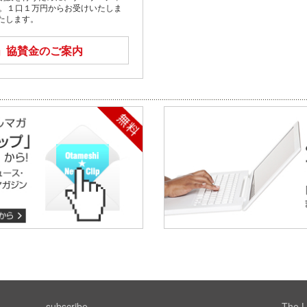
す。１口１万円からお受けいたしま
たします。
」
協賛金のご案内
subscribe
The L