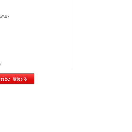
続課金）
内）