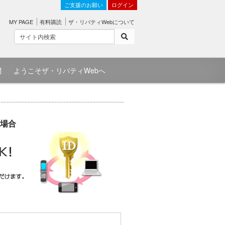
ご支援のお願い
ログイン
MY PAGE
有料購読
ザ・リバティWebについて
問
ようこそザ・リバティWebへ
場合
）