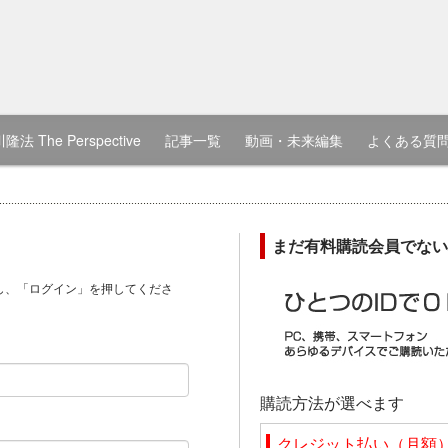
隆法 The Perspective
記事一覧
動画・未来編集
よくある質
まだ有料購読会員でない
し、「ログイン」を押してくださ
）
購読方法が選べます
クレジット払い（月額