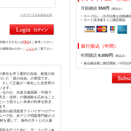
月額継続
550円
（税込み）
パスワードをお忘れの方
カード払い（次月以降は自動継
カード決済後すぐに購読開始
を自動入力するには
FAQ
をご参考ください。
銀行振込（年間）
ドの期限切れの方へ…
こちら
をご覧下さい。
年間購読
6,050円
（税込み）
振込確認後に購読開始（10日以
由や責任を伴う選択の自由、創造の自
づいた「真の自由」の実現です。
仰、そして正義が一体化した全世界の
ります。
いるのが、共産主義国家・中国で
民主・信仰」の価値観を広めること
という恐ろしい未来の到来を防ぎ、
ます。
統領の経済政策アドバイザーのアー
ムーア氏、米アジア問題専門家のゴ
取材を通して、海外の方々との人脈
創設を行うために、ザ・リバティw