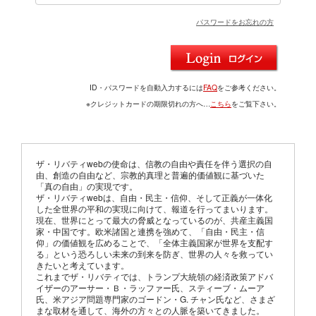
パスワードをお忘れの方
ID・パスワードを自動入力するには
FAQ
をご参考ください。
※クレジットカードの期限切れの方へ…
こちら
をご覧下さい。
ザ・リバティwebの使命は、信教の自由や責任を伴う選択の自
由、創造の自由など、宗教的真理と普遍的価値観に基づいた
「真の自由」の実現です。
ザ・リバティwebは、自由・民主・信仰、そして正義が一体化
した全世界の平和の実現に向けて、報道を行ってまいります。
現在、世界にとって最大の脅威となっているのが、共産主義国
家・中国です。欧米諸国と連携を強めて、「自由・民主・信
仰」の価値観を広めることで、「全体主義国家が世界を支配す
る」という恐ろしい未来の到来を防ぎ、世界の人々を救ってい
きたいと考えています。
これまでザ・リバティでは、トランプ大統領の経済政策アドバ
イザーのアーサー・Ｂ・ラッファー氏、スティーブ・ムーア
氏、米アジア問題専門家のゴードン・G. チャン氏など、さまざ
まな取材を通して、海外の方々との人脈を築いてきました。