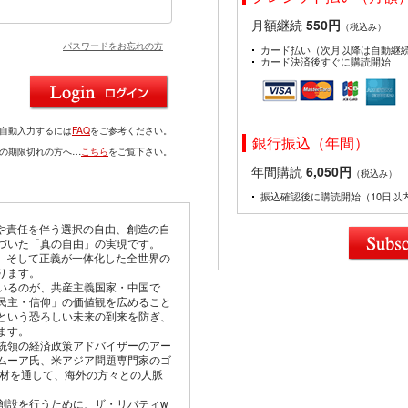
月額継続
550円
（税込み）
パスワードをお忘れの方
カード払い（次月以降は自動継
カード決済後すぐに購読開始
を自動入力するには
FAQ
をご参考ください。
銀行振込（年間）
ドの期限切れの方へ…
こちら
をご覧下さい。
年間購読
6,050円
（税込み）
振込確認後に購読開始（10日以
由や責任を伴う選択の自由、創造の自
づいた「真の自由」の実現です。
仰、そして正義が一体化した全世界の
ります。
いるのが、共産主義国家・中国で
民主・信仰」の価値観を広めること
という恐ろしい未来の到来を防ぎ、
ます。
統領の経済政策アドバイザーのアー
ムーア氏、米アジア問題専門家のゴ
取材を通して、海外の方々との人脈
創設を行うために、ザ・リバティw