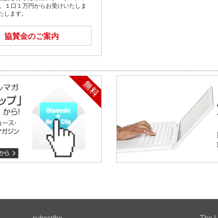
す。１口１万円からお受けいたしま
たします。
」
協賛金のご案内
subscribe
The L