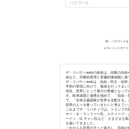
ID・パスワード
※クレジットカー
ザ・リバティwebの使命は、信教の自
由など、宗教的真理と普遍的価値観に基
ザ・リバティwebは、自由・民主・信
平和の実現に向けて、報道を行ってまい
現在、世界にとって最大の脅威となって
す。欧米諸国と連携を強めて、「自由・
で、「全体主義国家が世界を支配する」
世界の人々を救っていきたいと考えてい
これまでザ・リバティでは、トランプ大
サー・Ｂ・ラッファー氏、スティーブ・
ードン・G. チャン氏など、さまざまな
を築いてきました。
これからも世界の方々と協力し、自由の