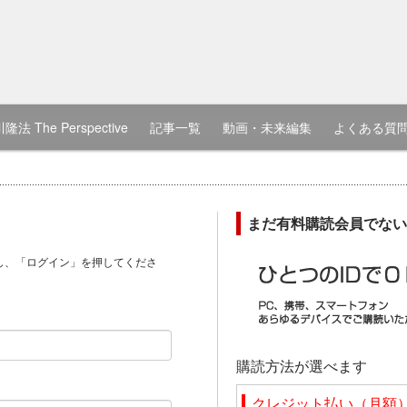
隆法 The Perspective
記事一覧
動画・未来編集
よくある質
まだ有料購読会員でない
し、「ログイン」を押してくださ
）
購読方法が選べます
クレジット払い（月額