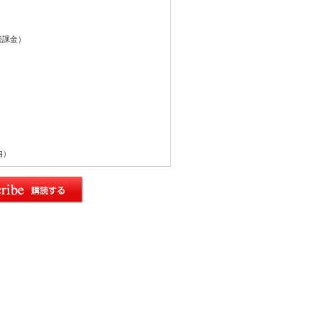
続課金）
内）