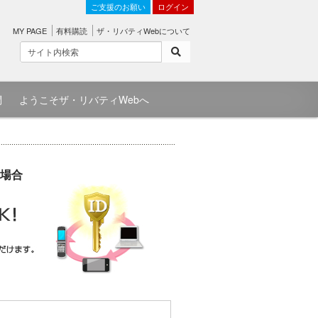
ご支援のお願い
ログイン
MY PAGE
有料購読
ザ・リバティWebについて
問
ようこそザ・リバティWebへ
場合
）