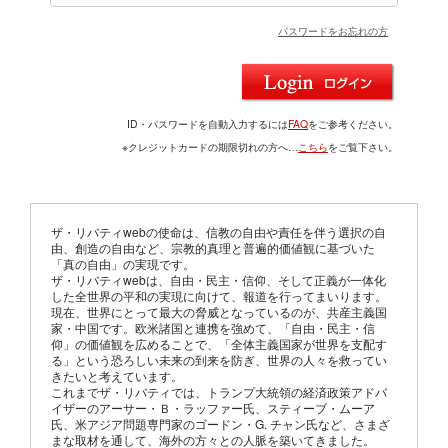
パスワードをお忘れの方
ID・パスワードを自動入力するには
FAQ
をご参考ください。
※クレジットカードの期限切れの方へ…
こちら
をご覧下さい。
ザ・リバティwebの使命は、信教の自由や責任を伴う選択の自
由、創造の自由など、宗教的真理と普遍的価値観に基づいた
「真の自由」の実現です。
ザ・リバティwebは、自由・民主・信仰、そして正義が一体化
した全世界の平和の実現に向けて、報道を行ってまいります。
現在、世界にとって最大の脅威となっているのが、共産主義国
家・中国です。欧米諸国と連携を強めて、「自由・民主・信
仰」の価値観を広めることで、「全体主義国家が世界を支配す
る」という恐ろしい未来の到来を防ぎ、世界の人々を救ってい
きたいと考えています。
これまでザ・リバティでは、トランプ大統領の経済政策アドバ
イザーのアーサー・Ｂ・ラッファー氏、スティーブ・ムーア
氏、米アジア問題専門家のゴードン・G. チャン氏など、さまざ
まな取材を通して、海外の方々との人脈を築いてきました。