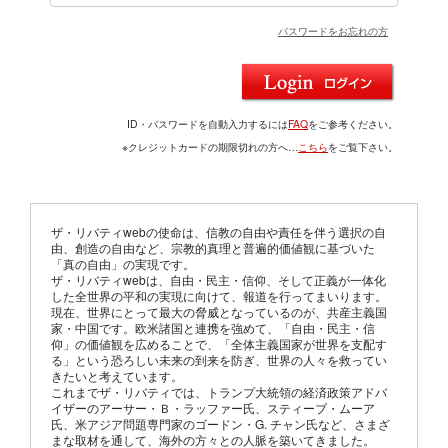
パスワードをお忘れの方
ID・パスワードを自動入力するには
FAQ
をご参考ください。
※クレジットカードの期限切れの方へ…
こちら
をご覧下さい。
ザ・リバティwebの使命は、信教の自由や責任を伴う選択の自
由、創造の自由など、宗教的真理と普遍的価値観に基づいた
「真の自由」の実現です。
ザ・リバティwebは、自由・民主・信仰、そして正義が一体化
した全世界の平和の実現に向けて、報道を行ってまいります。
現在、世界にとって最大の脅威となっているのが、共産主義国
家・中国です。欧米諸国と連携を強めて、「自由・民主・信
仰」の価値観を広めることで、「全体主義国家が世界を支配す
る」という恐ろしい未来の到来を防ぎ、世界の人々を救ってい
きたいと考えています。
これまでザ・リバティでは、トランプ大統領の経済政策アドバ
イザーのアーサー・Ｂ・ラッファー氏、スティーブ・ムーア
氏、米アジア問題専門家のゴードン・G. チャン氏など、さまざ
まな取材を通して、海外の方々との人脈を築いてきました。