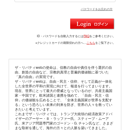
パスワードをお忘れの方
ID・パスワードを自動入力するには
FAQ
をご参考ください。
※クレジットカードの期限切れの方へ…
こちら
をご覧下さい。
ザ・リバティwebの使命は、信教の自由や責任を伴う選択の自
由、創造の自由など、宗教的真理と普遍的価値観に基づいた
「真の自由」の実現です。
ザ・リバティwebは、自由・民主・信仰、そして正義が一体化
した全世界の平和の実現に向けて、報道を行ってまいります。
現在、世界にとって最大の脅威となっているのが、共産主義国
家・中国です。欧米諸国と連携を強めて、「自由・民主・信
仰」の価値観を広めることで、「全体主義国家が世界を支配す
る」という恐ろしい未来の到来を防ぎ、世界の人々を救ってい
きたいと考えています。
これまでザ・リバティでは、トランプ大統領の経済政策アドバ
イザーのアーサー・Ｂ・ラッファー氏、スティーブ・ムーア
氏、米アジア問題専門家のゴードン・G. チャン氏など、さまざ
まな取材を通して、海外の方々との人脈を築いてきました。