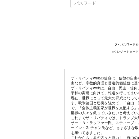
ID・パスワード
※クレジットカー
ザ・リバティwebの使命は、信教の自
由など、宗教的真理と普遍的価値観に基
ザ・リバティwebは、自由・民主・信
平和の実現に向けて、報道を行ってまい
現在、世界にとって最大の脅威となって
す。欧米諸国と連携を強めて、「自由・
で、「全体主義国家が世界を支配する」
世界の人々を救っていきたいと考えてい
これまでザ・リバティでは、トランプ大
サー・Ｂ・ラッファー氏、スティーブ・
ードン・G. チャン氏など、さまざまな
を築いてきました。
これからも世界の方々と協力し、自由の