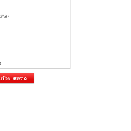
続課金）
内）