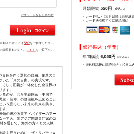
月額継続
550円
（税込み）
パスワードをお忘れの方
カード払い（次月以降は自動継
カード決済後すぐに購読開始
を自動入力するには
FAQ
をご参考ください。
銀行振込（年間）
ドの期限切れの方へ…
こちら
をご覧下さい。
年間購読
6,050円
（税込み）
振込確認後に購読開始（10日以
由や責任を伴う選択の自由、創造の自
づいた「真の自由」の実現です。
仰、そして正義が一体化した全世界の
ります。
いるのが、共産主義国家・中国で
民主・信仰」の価値観を広めること
という恐ろしい未来の到来を防ぎ、
ます。
統領の経済政策アドバイザーのアー
ムーア氏、米アジア問題専門家のゴ
取材を通して、海外の方々との人脈
創設を行うために、ザ・リバティw