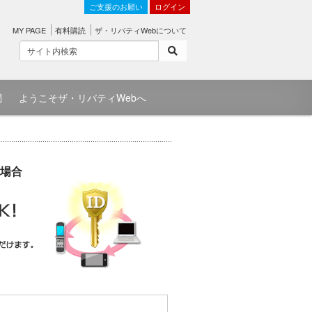
ご支援のお願い
ログイン
MY PAGE
有料購読
ザ・リバティWebについて
問
ようこそザ・リバティWebへ
場合
）