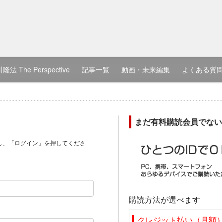
隆法 The Perspective
記事一覧
動画・未来編集
よくある質
まだ有料購読会員でない
し、「ログイン」を押してくださ
）
購読方法が選べます
クレジット払い（月額