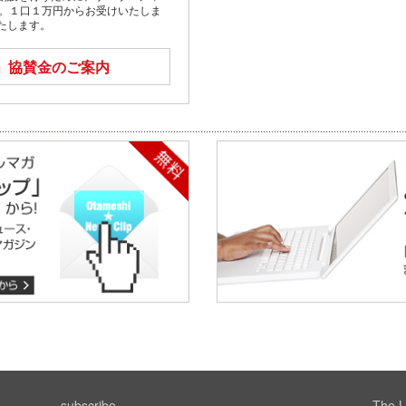
す。１口１万円からお受けいたしま
たします。
」
協賛金のご案内
subscribe
The L