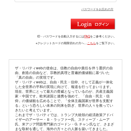
パスワードをお忘れの方
ID・パスワードを自動入力するには
FAQ
をご参考ください。
※クレジットカードの期限切れの方へ…
こちら
をご覧下さい。
ザ・リバティwebの使命は、信教の自由や責任を伴う選択の自
由、創造の自由など、宗教的真理と普遍的価値観に基づいた
「真の自由」の実現です。
ザ・リバティwebは、自由・民主・信仰、そして正義が一体化
した全世界の平和の実現に向けて、報道を行ってまいります。
現在、世界にとって最大の脅威となっているのが、共産主義国
家・中国です。欧米諸国と連携を強めて、「自由・民主・信
仰」の価値観を広めることで、「全体主義国家が世界を支配す
る」という恐ろしい未来の到来を防ぎ、世界の人々を救ってい
きたいと考えています。
これまでザ・リバティでは、トランプ大統領の経済政策アドバ
イザーのアーサー・Ｂ・ラッファー氏、スティーブ・ムーア
氏、米アジア問題専門家のゴードン・G. チャン氏など、さまざ
まな取材を通して、海外の方々との人脈を築いてきました。