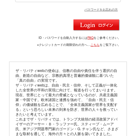
パスワードをお忘れの方
ID・パスワードを自動入力するには
FAQ
をご参考ください。
※クレジットカードの期限切れの方へ…
こちら
をご覧下さい。
ザ・リバティwebの使命は、信教の自由や責任を伴う選択の自
由、創造の自由など、宗教的真理と普遍的価値観に基づいた
「真の自由」の実現です。
ザ・リバティwebは、自由・民主・信仰、そして正義が一体化
した全世界の平和の実現に向けて、報道を行ってまいります。
現在、世界にとって最大の脅威となっているのが、共産主義国
家・中国です。欧米諸国と連携を強めて、「自由・民主・信
仰」の価値観を広めることで、「全体主義国家が世界を支配す
る」という恐ろしい未来の到来を防ぎ、世界の人々を救ってい
きたいと考えています。
これまでザ・リバティでは、トランプ大統領の経済政策アドバ
イザーのアーサー・Ｂ・ラッファー氏、スティーブ・ムーア
氏、米アジア問題専門家のゴードン・G. チャン氏など、さまざ
まな取材を通して、海外の方々との人脈を築いてきました。