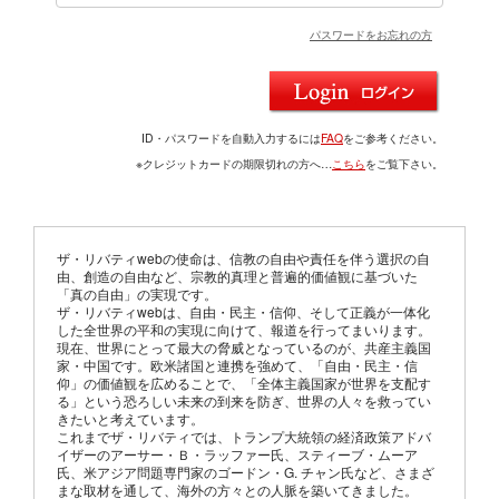
パスワードをお忘れの方
ID・パスワードを自動入力するには
FAQ
をご参考ください。
※クレジットカードの期限切れの方へ…
こちら
をご覧下さい。
ザ・リバティwebの使命は、信教の自由や責任を伴う選択の自
由、創造の自由など、宗教的真理と普遍的価値観に基づいた
「真の自由」の実現です。
ザ・リバティwebは、自由・民主・信仰、そして正義が一体化
した全世界の平和の実現に向けて、報道を行ってまいります。
現在、世界にとって最大の脅威となっているのが、共産主義国
家・中国です。欧米諸国と連携を強めて、「自由・民主・信
仰」の価値観を広めることで、「全体主義国家が世界を支配す
る」という恐ろしい未来の到来を防ぎ、世界の人々を救ってい
きたいと考えています。
これまでザ・リバティでは、トランプ大統領の経済政策アドバ
イザーのアーサー・Ｂ・ラッファー氏、スティーブ・ムーア
氏、米アジア問題専門家のゴードン・G. チャン氏など、さまざ
まな取材を通して、海外の方々との人脈を築いてきました。