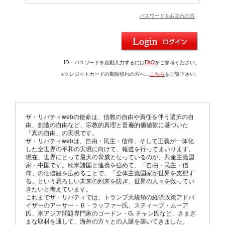
パスワードをお忘れの方
ID・パスワードを自動入力するには
FAQ
をご参考ください。
※クレジットカードの期限切れの方へ…
こちら
をご覧下さい。
ザ・リバティwebの使命は、信教の自由や責任を伴う選択の自
由、創造の自由など、宗教的真理と普遍的価値観に基づいた
「真の自由」の実現です。
ザ・リバティwebは、自由・民主・信仰、そして正義が一体化
した全世界の平和の実現に向けて、報道を行ってまいります。
現在、世界にとって最大の脅威となっているのが、共産主義国
家・中国です。欧米諸国と連携を強めて、「自由・民主・信
仰」の価値観を広めることで、「全体主義国家が世界を支配す
る」という恐ろしい未来の到来を防ぎ、世界の人々を救ってい
きたいと考えています。
これまでザ・リバティでは、トランプ大統領の経済政策アドバ
イザーのアーサー・Ｂ・ラッファー氏、スティーブ・ムーア
氏、米アジア問題専門家のゴードン・G. チャン氏など、さまざ
まな取材を通して、海外の方々との人脈を築いてきました。