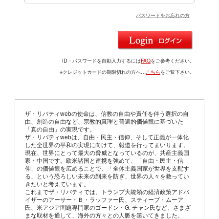
パスワードをお忘れの方
ID・パスワードを自動入力するには
FAQ
をご参考ください。
※クレジットカードの期限切れの方へ…
こちら
をご覧下さい。
ザ・リバティwebの使命は、信教の自由や責任を伴う選択の自
由、創造の自由など、宗教的真理と普遍的価値観に基づいた
「真の自由」の実現です。
ザ・リバティwebは、自由・民主・信仰、そして正義が一体化
した全世界の平和の実現に向けて、報道を行ってまいります。
現在、世界にとって最大の脅威となっているのが、共産主義国
家・中国です。欧米諸国と連携を強めて、「自由・民主・信
仰」の価値観を広めることで、「全体主義国家が世界を支配す
る」という恐ろしい未来の到来を防ぎ、世界の人々を救ってい
きたいと考えています。
これまでザ・リバティでは、トランプ大統領の経済政策アドバ
イザーのアーサー・Ｂ・ラッファー氏、スティーブ・ムーア
氏、米アジア問題専門家のゴードン・G. チャン氏など、さまざ
まな取材を通して、海外の方々との人脈を築いてきました。