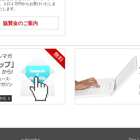
す。１口１万円からお受けいたしま
たします。
」
協賛金のご案内
subscribe
The L