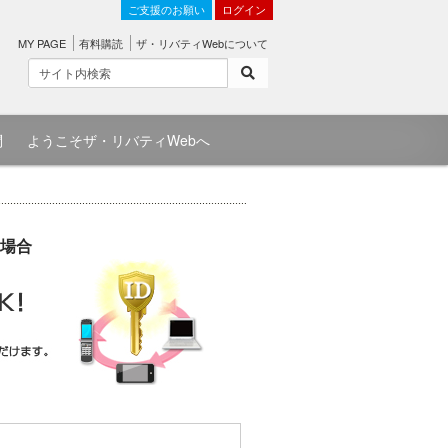
ご支援のお願い
ログイン
MY PAGE
有料購読
ザ・リバティWebについて
問
ようこそザ・リバティWebへ
場合
）