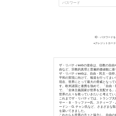
ID・パスワード
※クレジットカー
ザ・リバティwebの使命は、信教の自
由など、宗教的真理と普遍的価値観に基
ザ・リバティwebは、自由・民主・信
平和の実現に向けて、報道を行ってまい
現在、世界にとって最大の脅威となって
す。欧米諸国と連携を強めて、「自由・
で、「全体主義国家が世界を支配する」
世界の人々を救っていきたいと考えてい
これまでザ・リバティでは、トランプ大
サー・Ｂ・ラッファー氏、スティーブ・
ードン・G. チャン氏など、さまざまな
を築いてきました。
これからも世界の方々と協力し、自由の