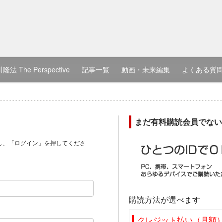
隆法 The Perspective
記事一覧
動画・未来編集
よくある質
まだ有料購読会員でない
し、「ログイン」を押してくださ
）
購読方法が選べます
クレジット払い（月額