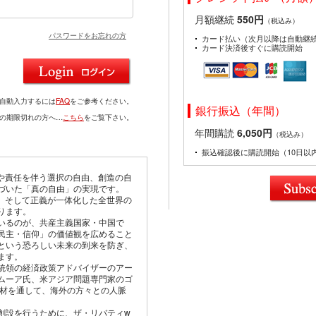
月額継続
550円
（税込み）
パスワードをお忘れの方
カード払い（次月以降は自動継
カード決済後すぐに購読開始
を自動入力するには
FAQ
をご参考ください。
銀行振込（年間）
ドの期限切れの方へ…
こちら
をご覧下さい。
年間購読
6,050円
（税込み）
振込確認後に購読開始（10日以
由や責任を伴う選択の自由、創造の自
づいた「真の自由」の実現です。
仰、そして正義が一体化した全世界の
ります。
いるのが、共産主義国家・中国で
民主・信仰」の価値観を広めること
という恐ろしい未来の到来を防ぎ、
ます。
統領の経済政策アドバイザーのアー
ムーア氏、米アジア問題専門家のゴ
取材を通して、海外の方々との人脈
創設を行うために、ザ・リバティw