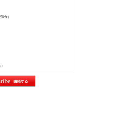
続課金）
内）