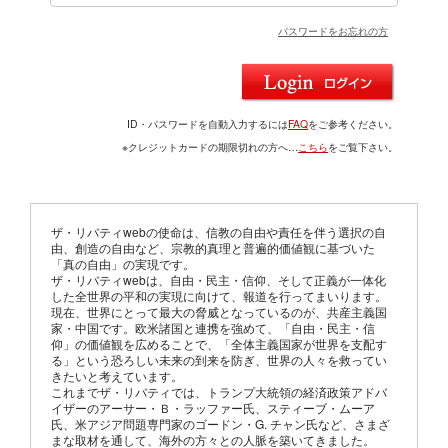
パスワードをお忘れの方
ID・パスワードを自動入力するには
FAQ
をご参考ください。
※クレジットカードの期限切れの方へ…
こちら
をご覧下さい。
ザ・リバティwebの使命は、信教の自由や責任を伴う選択の自
由、創造の自由など、宗教的真理と普遍的価値観に基づいた
「真の自由」の実現です。
ザ・リバティwebは、自由・民主・信仰、そして正義が一体化
した全世界の平和の実現に向けて、報道を行ってまいります。
現在、世界にとって最大の脅威となっているのが、共産主義国
家・中国です。欧米諸国と連携を強めて、「自由・民主・信
仰」の価値観を広めることで、「全体主義国家が世界を支配す
る」という恐ろしい未来の到来を防ぎ、世界の人々を救ってい
きたいと考えています。
これまでザ・リバティでは、トランプ大統領の経済政策アドバ
イザーのアーサー・Ｂ・ラッファー氏、スティーブ・ムーア
氏、米アジア問題専門家のゴードン・G. チャン氏など、さまざ
まな取材を通して、海外の方々との人脈を築いてきました。