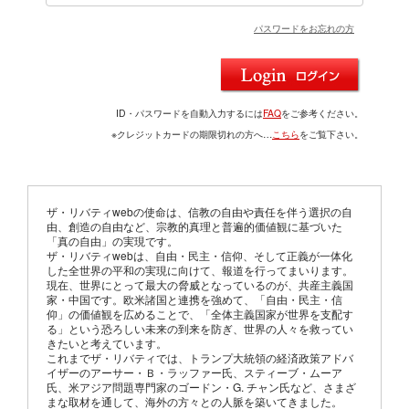
パスワードをお忘れの方
ID・パスワードを自動入力するには
FAQ
をご参考ください。
※クレジットカードの期限切れの方へ…
こちら
をご覧下さい。
ザ・リバティwebの使命は、信教の自由や責任を伴う選択の自
由、創造の自由など、宗教的真理と普遍的価値観に基づいた
「真の自由」の実現です。
ザ・リバティwebは、自由・民主・信仰、そして正義が一体化
した全世界の平和の実現に向けて、報道を行ってまいります。
現在、世界にとって最大の脅威となっているのが、共産主義国
家・中国です。欧米諸国と連携を強めて、「自由・民主・信
仰」の価値観を広めることで、「全体主義国家が世界を支配す
る」という恐ろしい未来の到来を防ぎ、世界の人々を救ってい
きたいと考えています。
これまでザ・リバティでは、トランプ大統領の経済政策アドバ
イザーのアーサー・Ｂ・ラッファー氏、スティーブ・ムーア
氏、米アジア問題専門家のゴードン・G. チャン氏など、さまざ
まな取材を通して、海外の方々との人脈を築いてきました。