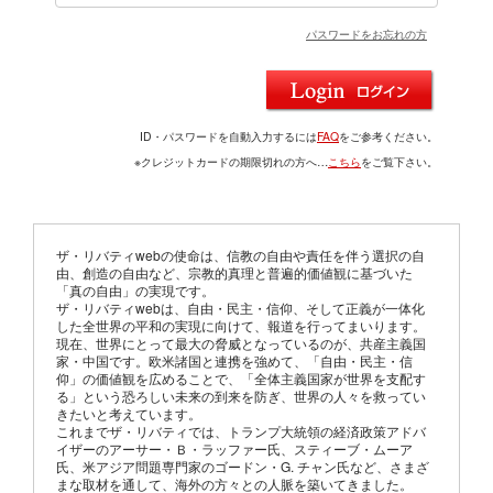
パスワードをお忘れの方
ID・パスワードを自動入力するには
FAQ
をご参考ください。
※クレジットカードの期限切れの方へ…
こちら
をご覧下さい。
ザ・リバティwebの使命は、信教の自由や責任を伴う選択の自
由、創造の自由など、宗教的真理と普遍的価値観に基づいた
「真の自由」の実現です。
ザ・リバティwebは、自由・民主・信仰、そして正義が一体化
した全世界の平和の実現に向けて、報道を行ってまいります。
現在、世界にとって最大の脅威となっているのが、共産主義国
家・中国です。欧米諸国と連携を強めて、「自由・民主・信
仰」の価値観を広めることで、「全体主義国家が世界を支配す
る」という恐ろしい未来の到来を防ぎ、世界の人々を救ってい
きたいと考えています。
これまでザ・リバティでは、トランプ大統領の経済政策アドバ
イザーのアーサー・Ｂ・ラッファー氏、スティーブ・ムーア
氏、米アジア問題専門家のゴードン・G. チャン氏など、さまざ
まな取材を通して、海外の方々との人脈を築いてきました。