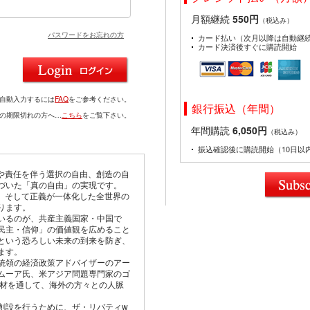
月額継続
550円
（税込み）
パスワードをお忘れの方
カード払い（次月以降は自動継
カード決済後すぐに購読開始
を自動入力するには
FAQ
をご参考ください。
銀行振込（年間）
ドの期限切れの方へ…
こちら
をご覧下さい。
年間購読
6,050円
（税込み）
振込確認後に購読開始（10日以
由や責任を伴う選択の自由、創造の自
づいた「真の自由」の実現です。
仰、そして正義が一体化した全世界の
ります。
いるのが、共産主義国家・中国で
民主・信仰」の価値観を広めること
という恐ろしい未来の到来を防ぎ、
ます。
統領の経済政策アドバイザーのアー
ムーア氏、米アジア問題専門家のゴ
取材を通して、海外の方々との人脈
創設を行うために、ザ・リバティw