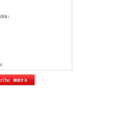
続課金）
内）