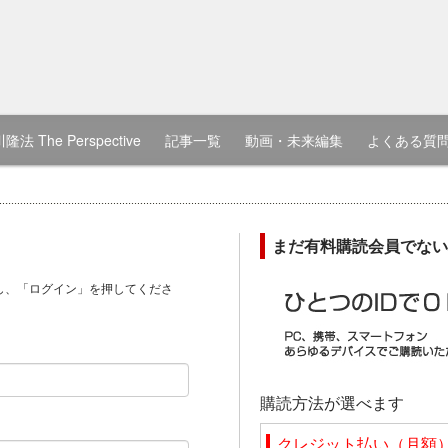
隆法 The Perspective
記事一覧
動画・未来編集
よくある質
まだ有料購読会員でない
し、「ログイン」を押してくださ
）
購読方法が選べます
クレジット払い（月額