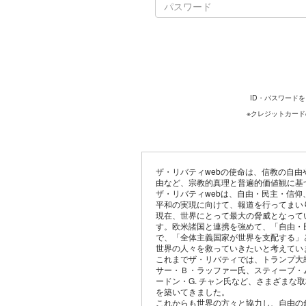
ID・パスワード
※クレジットカー
ザ・リバティwebの使命は、信教の自
由など、宗教的真理と普遍的価値観に基
ザ・リバティwebは、自由・民主・信
平和の実現に向けて、報道を行ってまい
現在、世界にとって最大の脅威となって
す。欧米諸国と連携を強めて、「自由・
で、「全体主義国家が世界を支配する」
世界の人々を救っていきたいと考えてい
これまでザ・リバティでは、トランプ大
サー・Ｂ・ラッファー氏、スティーブ・
ードン・G. チャン氏など、さまざまな
を築いてきました。
これからも世界の方々と協力し、自由の