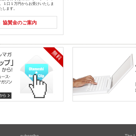
す。１口１万円からお受けいたしま
たします。
」
協賛金のご案内
subscribe
The L