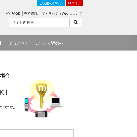
ご支援のお願い
ログイン
MY PAGE
有料購読
ザ・リバティWebについて
問
ようこそザ・リバティWebへ
場合
）