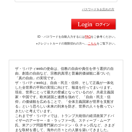
パスワードをお忘れの方
ID・パスワードを自動入力するには
FAQ
をご参考ください。
※クレジットカードの期限切れの方へ…
こちら
をご覧下さい。
ザ・リバティwebの使命は、信教の自由や責任を伴う選択の自
由、創造の自由など、宗教的真理と普遍的価値観に基づいた
「真の自由」の実現です。
ザ・リバティwebは、自由・民主・信仰、そして正義が一体化
した全世界の平和の実現に向けて、報道を行ってまいります。
現在、世界にとって最大の脅威となっているのが、共産主義国
家・中国です。欧米諸国と連携を強めて、「自由・民主・信
仰」の価値観を広めることで、「全体主義国家が世界を支配す
る」という恐ろしい未来の到来を防ぎ、世界の人々を救ってい
きたいと考えています。
これまでザ・リバティでは、トランプ大統領の経済政策アドバ
イザーのアーサー・Ｂ・ラッファー氏、スティーブ・ムーア
氏、米アジア問題専門家のゴードン・G. チャン氏など、さまざ
まな取材を通して、海外の方々との人脈を築いてきました。