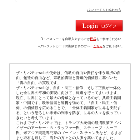
パスワードをお忘れの方
ID・パスワードを自動入力するには
FAQ
をご参考ください。
※クレジットカードの期限切れの方へ…
こちら
をご覧下さい。
ザ・リバティwebの使命は、信教の自由や責任を伴う選択の自
由、創造の自由など、宗教的真理と普遍的価値観に基づいた
「真の自由」の実現です。
ザ・リバティwebは、自由・民主・信仰、そして正義が一体化
した全世界の平和の実現に向けて、報道を行ってまいります。
現在、世界にとって最大の脅威となっているのが、共産主義国
家・中国です。欧米諸国と連携を強めて、「自由・民主・信
仰」の価値観を広めることで、「全体主義国家が世界を支配す
る」という恐ろしい未来の到来を防ぎ、世界の人々を救ってい
きたいと考えています。
これまでザ・リバティでは、トランプ大統領の経済政策アドバ
イザーのアーサー・Ｂ・ラッファー氏、スティーブ・ムーア
氏、米アジア問題専門家のゴードン・G. チャン氏など、さまざ
まな取材を通して、海外の方々との人脈を築いてきました。