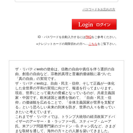
パスワードをお忘れの方
ID・パスワードを自動入力するには
FAQ
をご参考ください。
※クレジットカードの期限切れの方へ…
こちら
をご覧下さい。
ザ・リバティwebの使命は、信教の自由や責任を伴う選択の自
由、創造の自由など、宗教的真理と普遍的価値観に基づいた
「真の自由」の実現です。
ザ・リバティwebは、自由・民主・信仰、そして正義が一体化
した全世界の平和の実現に向けて、報道を行ってまいります。
現在、世界にとって最大の脅威となっているのが、共産主義国
家・中国です。欧米諸国と連携を強めて、「自由・民主・信
仰」の価値観を広めることで、「全体主義国家が世界を支配す
る」という恐ろしい未来の到来を防ぎ、世界の人々を救ってい
きたいと考えています。
これまでザ・リバティでは、トランプ大統領の経済政策アドバ
イザーのアーサー・Ｂ・ラッファー氏、スティーブ・ムーア
氏、米アジア問題専門家のゴードン・G. チャン氏など、さまざ
まな取材を通して、海外の方々との人脈を築いてきました。