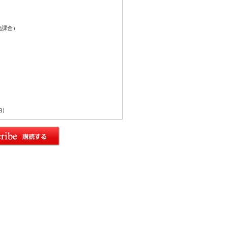
続課金）
内）