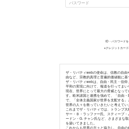
ID・パスワード
※クレジットカー
ザ・リバティwebの使命は、信教の自
由など、宗教的真理と普遍的価値観に基
ザ・リバティwebは、自由・民主・信
平和の実現に向けて、報道を行ってまい
現在、世界にとって最大の脅威となって
す。欧米諸国と連携を強めて、「自由・
で、「全体主義国家が世界を支配する」
世界の人々を救っていきたいと考えてい
これまでザ・リバティでは、トランプ大
サー・Ｂ・ラッファー氏、スティーブ・
ードン・G. チャン氏など、さまざまな
を築いてきました。
これからも世界の方々と協力し、自由の