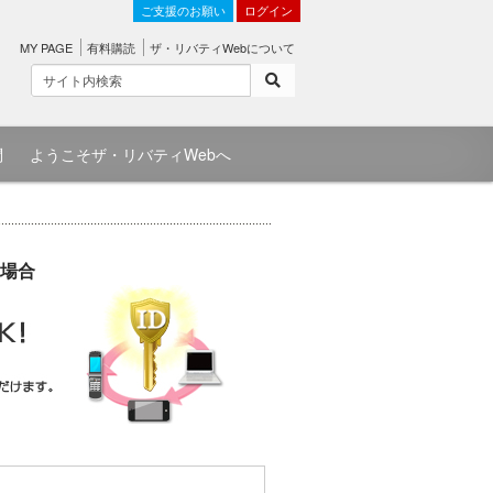
ご支援のお願い
ログイン
MY PAGE
有料購読
ザ・リバティWebについて
問
ようこそザ・リバティWebへ
場合
）