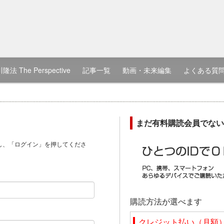
隆法 The Perspective
記事一覧
動画・未来編集
よくある質
まだ有料購読会員でない
し、「ログイン」を押してくださ
）
購読方法が選べます
クレジット払い（月額