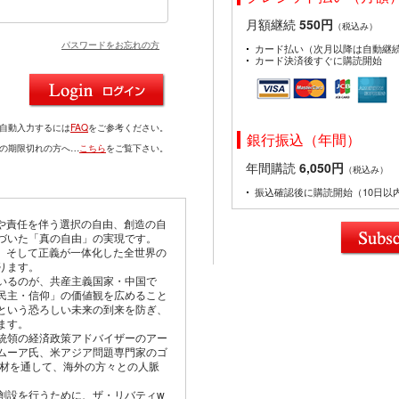
月額継続
550円
（税込み）
パスワードをお忘れの方
カード払い（次月以降は自動継
カード決済後すぐに購読開始
を自動入力するには
FAQ
をご参考ください。
銀行振込（年間）
ドの期限切れの方へ…
こちら
をご覧下さい。
年間購読
6,050円
（税込み）
振込確認後に購読開始（10日以
由や責任を伴う選択の自由、創造の自
づいた「真の自由」の実現です。
仰、そして正義が一体化した全世界の
ります。
いるのが、共産主義国家・中国で
民主・信仰」の価値観を広めること
という恐ろしい未来の到来を防ぎ、
ます。
統領の経済政策アドバイザーのアー
ムーア氏、米アジア問題専門家のゴ
取材を通して、海外の方々との人脈
創設を行うために、ザ・リバティw