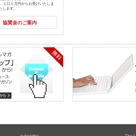
す。１口１万円からお受けいたしま
たします。
」
協賛金のご案内
subscribe
The L