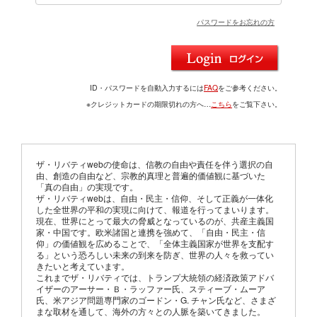
パスワードをお忘れの方
ID・パスワードを自動入力するには
FAQ
をご参考ください。
※クレジットカードの期限切れの方へ…
こちら
をご覧下さい。
ザ・リバティwebの使命は、信教の自由や責任を伴う選択の自
由、創造の自由など、宗教的真理と普遍的価値観に基づいた
「真の自由」の実現です。
ザ・リバティwebは、自由・民主・信仰、そして正義が一体化
した全世界の平和の実現に向けて、報道を行ってまいります。
現在、世界にとって最大の脅威となっているのが、共産主義国
家・中国です。欧米諸国と連携を強めて、「自由・民主・信
仰」の価値観を広めることで、「全体主義国家が世界を支配す
る」という恐ろしい未来の到来を防ぎ、世界の人々を救ってい
きたいと考えています。
これまでザ・リバティでは、トランプ大統領の経済政策アドバ
イザーのアーサー・Ｂ・ラッファー氏、スティーブ・ムーア
氏、米アジア問題専門家のゴードン・G. チャン氏など、さまざ
まな取材を通して、海外の方々との人脈を築いてきました。