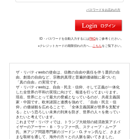
パスワードをお忘れの方
ID・パスワードを自動入力するには
FAQ
をご参考ください。
※クレジットカードの期限切れの方へ…
こちら
をご覧下さい。
ザ・リバティwebの使命は、信教の自由や責任を伴う選択の自
由、創造の自由など、宗教的真理と普遍的価値観に基づいた
「真の自由」の実現です。
ザ・リバティwebは、自由・民主・信仰、そして正義が一体化
した全世界の平和の実現に向けて、報道を行ってまいります。
現在、世界にとって最大の脅威となっているのが、共産主義国
家・中国です。欧米諸国と連携を強めて、「自由・民主・信
仰」の価値観を広めることで、「全体主義国家が世界を支配す
る」という恐ろしい未来の到来を防ぎ、世界の人々を救ってい
きたいと考えています。
これまでザ・リバティでは、トランプ大統領の経済政策アドバ
イザーのアーサー・Ｂ・ラッファー氏、スティーブ・ムーア
氏、米アジア問題専門家のゴードン・G. チャン氏など、さまざ
まな取材を通して、海外の方々との人脈を築いてきました。