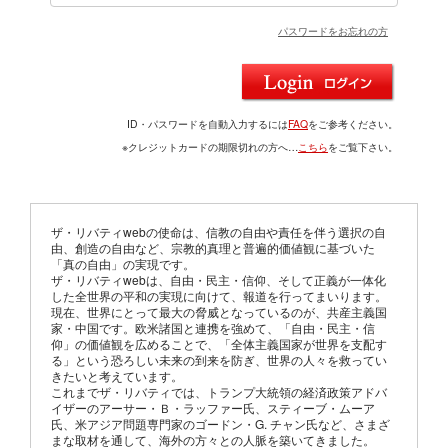
パスワードをお忘れの方
ID・パスワードを自動入力するには
FAQ
をご参考ください。
※クレジットカードの期限切れの方へ…
こちら
をご覧下さい。
ザ・リバティwebの使命は、信教の自由や責任を伴う選択の自
由、創造の自由など、宗教的真理と普遍的価値観に基づいた
「真の自由」の実現です。
ザ・リバティwebは、自由・民主・信仰、そして正義が一体化
した全世界の平和の実現に向けて、報道を行ってまいります。
現在、世界にとって最大の脅威となっているのが、共産主義国
家・中国です。欧米諸国と連携を強めて、「自由・民主・信
仰」の価値観を広めることで、「全体主義国家が世界を支配す
る」という恐ろしい未来の到来を防ぎ、世界の人々を救ってい
きたいと考えています。
これまでザ・リバティでは、トランプ大統領の経済政策アドバ
イザーのアーサー・Ｂ・ラッファー氏、スティーブ・ムーア
氏、米アジア問題専門家のゴードン・G. チャン氏など、さまざ
まな取材を通して、海外の方々との人脈を築いてきました。