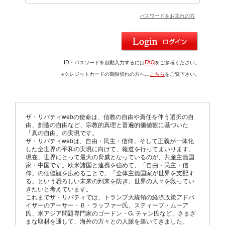
パスワードをお忘れの方
ID・パスワードを自動入力するには
FAQ
をご参考ください。
※クレジットカードの期限切れの方へ…
こちら
をご覧下さい。
ザ・リバティwebの使命は、信教の自由や責任を伴う選択の自
由、創造の自由など、宗教的真理と普遍的価値観に基づいた
「真の自由」の実現です。
ザ・リバティwebは、自由・民主・信仰、そして正義が一体化
した全世界の平和の実現に向けて、報道を行ってまいります。
現在、世界にとって最大の脅威となっているのが、共産主義国
家・中国です。欧米諸国と連携を強めて、「自由・民主・信
仰」の価値観を広めることで、「全体主義国家が世界を支配す
る」という恐ろしい未来の到来を防ぎ、世界の人々を救ってい
きたいと考えています。
これまでザ・リバティでは、トランプ大統領の経済政策アドバ
イザーのアーサー・Ｂ・ラッファー氏、スティーブ・ムーア
氏、米アジア問題専門家のゴードン・G. チャン氏など、さまざ
まな取材を通して、海外の方々との人脈を築いてきました。