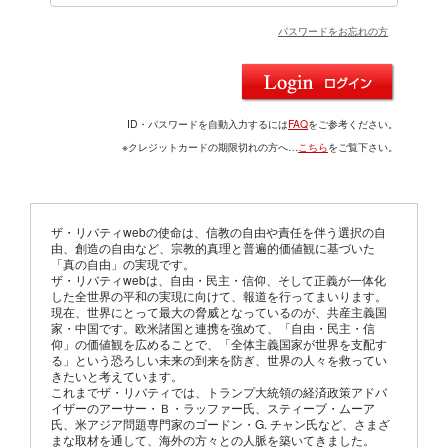
パスワードをお忘れの方
ID・パスワードを自動入力するには
FAQ
をご参考ください。
※クレジットカードの期限切れの方へ…
こちら
をご覧下さい。
ザ・リバティwebの使命は、信教の自由や責任を伴う選択の自
由、創造の自由など、宗教的真理と普遍的価値観に基づいた
「真の自由」の実現です。
ザ・リバティwebは、自由・民主・信仰、そして正義が一体化
した全世界の平和の実現に向けて、報道を行ってまいります。
現在、世界にとって最大の脅威となっているのが、共産主義国
家・中国です。欧米諸国と連携を強めて、「自由・民主・信
仰」の価値観を広めることで、「全体主義国家が世界を支配す
る」という恐ろしい未来の到来を防ぎ、世界の人々を救ってい
きたいと考えています。
これまでザ・リバティでは、トランプ大統領の経済政策アドバ
イザーのアーサー・Ｂ・ラッファー氏、スティーブ・ムーア
氏、米アジア問題専門家のゴードン・G. チャン氏など、さまざ
まな取材を通して、海外の方々との人脈を築いてきました。