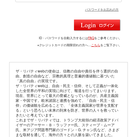
パスワードをお忘れの方
ID・パスワードを自動入力するには
FAQ
をご参考ください。
※クレジットカードの期限切れの方へ…
こちら
をご覧下さい。
ザ・リバティwebの使命は、信教の自由や責任を伴う選択の自
由、創造の自由など、宗教的真理と普遍的価値観に基づいた
「真の自由」の実現です。
ザ・リバティwebは、自由・民主・信仰、そして正義が一体化
した全世界の平和の実現に向けて、報道を行ってまいります。
現在、世界にとって最大の脅威となっているのが、共産主義国
家・中国です。欧米諸国と連携を強めて、「自由・民主・信
仰」の価値観を広めることで、「全体主義国家が世界を支配す
る」という恐ろしい未来の到来を防ぎ、世界の人々を救ってい
きたいと考えています。
これまでザ・リバティでは、トランプ大統領の経済政策アドバ
イザーのアーサー・Ｂ・ラッファー氏、スティーブ・ムーア
氏、米アジア問題専門家のゴードン・G. チャン氏など、さまざ
まな取材を通して、海外の方々との人脈を築いてきました。