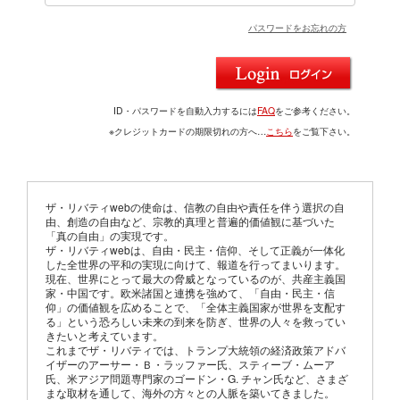
パスワードをお忘れの方
ID・パスワードを自動入力するには
FAQ
をご参考ください。
※クレジットカードの期限切れの方へ…
こちら
をご覧下さい。
ザ・リバティwebの使命は、信教の自由や責任を伴う選択の自
由、創造の自由など、宗教的真理と普遍的価値観に基づいた
「真の自由」の実現です。
ザ・リバティwebは、自由・民主・信仰、そして正義が一体化
した全世界の平和の実現に向けて、報道を行ってまいります。
現在、世界にとって最大の脅威となっているのが、共産主義国
家・中国です。欧米諸国と連携を強めて、「自由・民主・信
仰」の価値観を広めることで、「全体主義国家が世界を支配す
る」という恐ろしい未来の到来を防ぎ、世界の人々を救ってい
きたいと考えています。
これまでザ・リバティでは、トランプ大統領の経済政策アドバ
イザーのアーサー・Ｂ・ラッファー氏、スティーブ・ムーア
氏、米アジア問題専門家のゴードン・G. チャン氏など、さまざ
まな取材を通して、海外の方々との人脈を築いてきました。