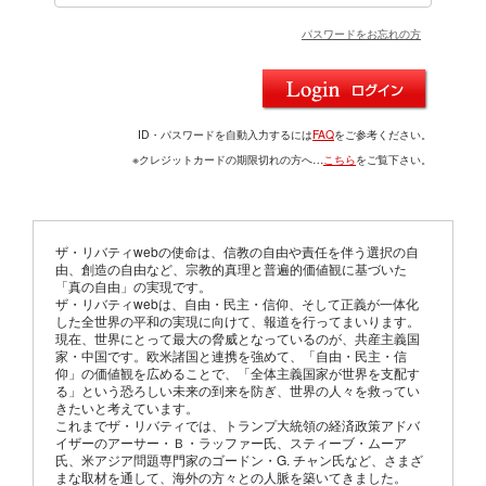
パスワードをお忘れの方
ID・パスワードを自動入力するには
FAQ
をご参考ください。
※クレジットカードの期限切れの方へ…
こちら
をご覧下さい。
ザ・リバティwebの使命は、信教の自由や責任を伴う選択の自
由、創造の自由など、宗教的真理と普遍的価値観に基づいた
「真の自由」の実現です。
ザ・リバティwebは、自由・民主・信仰、そして正義が一体化
した全世界の平和の実現に向けて、報道を行ってまいります。
現在、世界にとって最大の脅威となっているのが、共産主義国
家・中国です。欧米諸国と連携を強めて、「自由・民主・信
仰」の価値観を広めることで、「全体主義国家が世界を支配す
る」という恐ろしい未来の到来を防ぎ、世界の人々を救ってい
きたいと考えています。
これまでザ・リバティでは、トランプ大統領の経済政策アドバ
イザーのアーサー・Ｂ・ラッファー氏、スティーブ・ムーア
氏、米アジア問題専門家のゴードン・G. チャン氏など、さまざ
まな取材を通して、海外の方々との人脈を築いてきました。