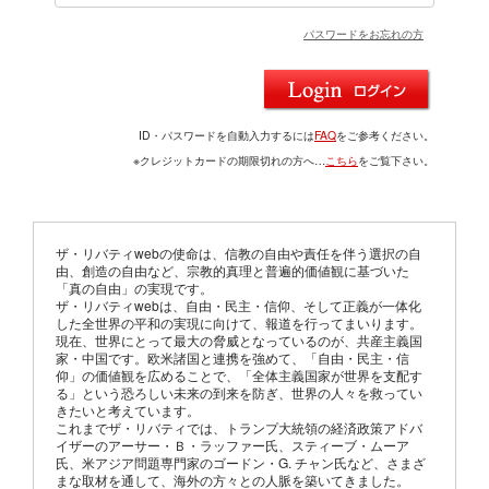
パスワードをお忘れの方
ID・パスワードを自動入力するには
FAQ
をご参考ください。
※クレジットカードの期限切れの方へ…
こちら
をご覧下さい。
ザ・リバティwebの使命は、信教の自由や責任を伴う選択の自
由、創造の自由など、宗教的真理と普遍的価値観に基づいた
「真の自由」の実現です。
ザ・リバティwebは、自由・民主・信仰、そして正義が一体化
した全世界の平和の実現に向けて、報道を行ってまいります。
現在、世界にとって最大の脅威となっているのが、共産主義国
家・中国です。欧米諸国と連携を強めて、「自由・民主・信
仰」の価値観を広めることで、「全体主義国家が世界を支配す
る」という恐ろしい未来の到来を防ぎ、世界の人々を救ってい
きたいと考えています。
これまでザ・リバティでは、トランプ大統領の経済政策アドバ
イザーのアーサー・Ｂ・ラッファー氏、スティーブ・ムーア
氏、米アジア問題専門家のゴードン・G. チャン氏など、さまざ
まな取材を通して、海外の方々との人脈を築いてきました。