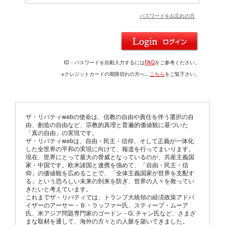
パスワードをお忘れの方
ID・パスワードを自動入力するには
FAQ
をご参考ください。
※クレジットカードの期限切れの方へ…
こちら
をご覧下さい。
ザ・リバティwebの使命は、信教の自由や責任を伴う選択の自
由、創造の自由など、宗教的真理と普遍的価値観に基づいた
「真の自由」の実現です。
ザ・リバティwebは、自由・民主・信仰、そして正義が一体化
した全世界の平和の実現に向けて、報道を行ってまいります。
現在、世界にとって最大の脅威となっているのが、共産主義国
家・中国です。欧米諸国と連携を強めて、「自由・民主・信
仰」の価値観を広めることで、「全体主義国家が世界を支配す
る」という恐ろしい未来の到来を防ぎ、世界の人々を救ってい
きたいと考えています。
これまでザ・リバティでは、トランプ大統領の経済政策アドバ
イザーのアーサー・Ｂ・ラッファー氏、スティーブ・ムーア
氏、米アジア問題専門家のゴードン・G. チャン氏など、さまざ
まな取材を通して、海外の方々との人脈を築いてきました。